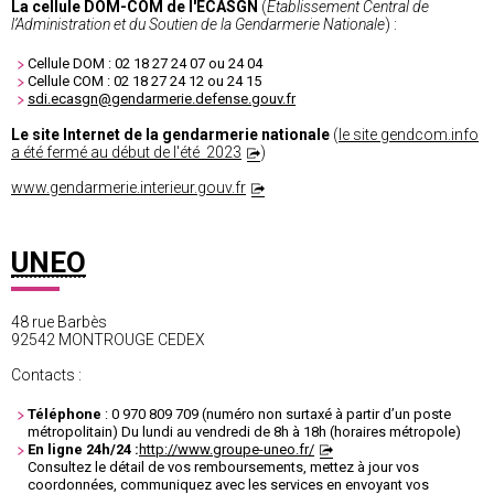
La cellule DOM-COM de l'ECASGN
(
Etablissement Central de
l’Administration et du Soutien de la Gendarmerie Nationale
) :
Cellule DOM : 02 18 27 24 07 ou 24 04
Cellule COM : 02 18 27 24 12 ou 24 15
sdi.ecasgn@gendarmerie.defense.gouv.fr
Le site Internet de la gendarmerie nationale
(
le site gendcom.info
a été fermé au début de l'été 2023
)
www.gendarmerie.interieur.gouv.fr
UNEO
48 rue Barbès
92542 MONTROUGE CEDEX
Contacts :
Téléphone
: 0 970 809 709 (numéro non surtaxé à partir d’un poste
métropolitain) Du lundi au vendredi de 8h à 18h (horaires métropole)
En ligne 24h/24 :
http://www.groupe-uneo.fr/
Consultez le détail de vos remboursements, mettez à jour vos
coordonnées, communiquez avec les services en envoyant vos