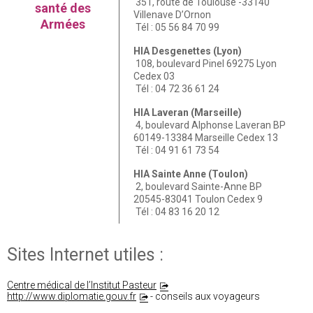
351, route de Toulouse -33140
santé des
Villenave D’Ornon
Armées
Tél : 05 56 84 70 99
HIA Desgenettes (Lyon)
108, boulevard Pinel 69275 Lyon
Cedex 03
Tél : 04 72 36 61 24
HIA Laveran (Marseille)
4, boulevard Alphonse Laveran BP
60149-13384 Marseille Cedex 13
Tél : 04 91 61 73 54
HIA Sainte Anne (Toulon)
2, boulevard Sainte-Anne BP
20545-83041 Toulon Cedex 9
Tél : 04 83 16 20 12
Sites Internet utiles :
Centre médical de l’Institut Pasteur
http://www.diplomatie.gouv.fr
- conseils aux voyageurs