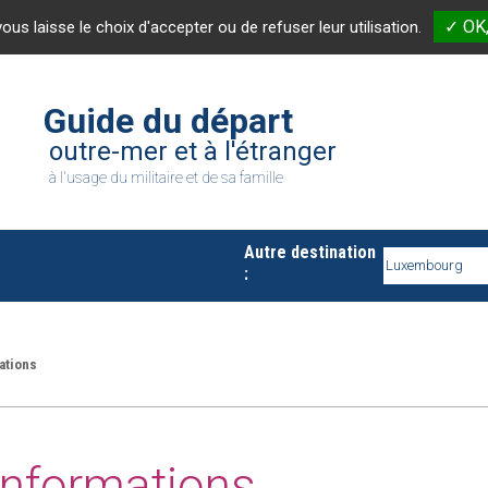
✓ OK,
vous laisse le choix d'accepter ou de refuser leur utilisation.
Guide du départ
outre-mer et à l'étranger
à l'usage du militaire et de sa famille
Autre destination
:
ations
informations