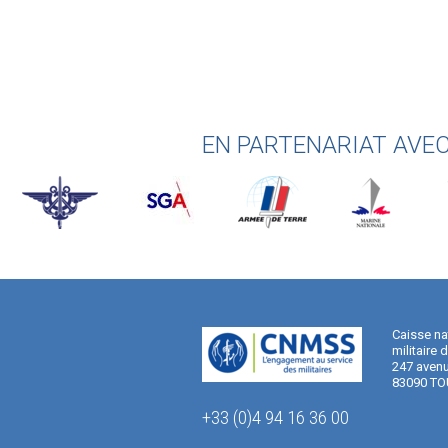
EN PARTENARIAT AVE
Caisse na
militaire 
247 avenu
83090 TO
+33 (0)4 94 16 36 00