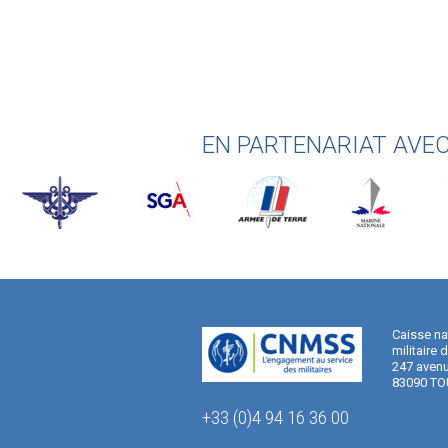
EN PARTENARIAT AVE
Caisse na
militaire 
247 avenu
83090 TO
+33 (0)4 94 16 36 00