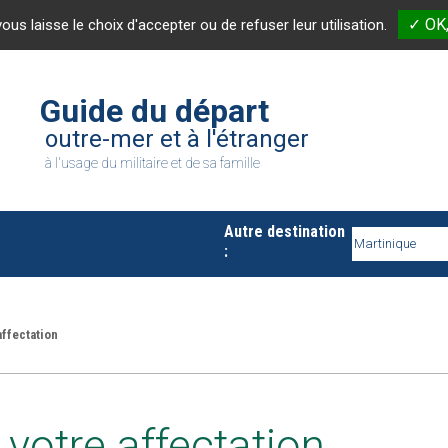
✓ OK,
vous laisse le choix d'accepter ou de refuser leur utilisation.
Guide du départ
outre-mer et à l'étranger
à l'usage du militaire et de sa famille
Autre destination
:
affectation
e votre affectation