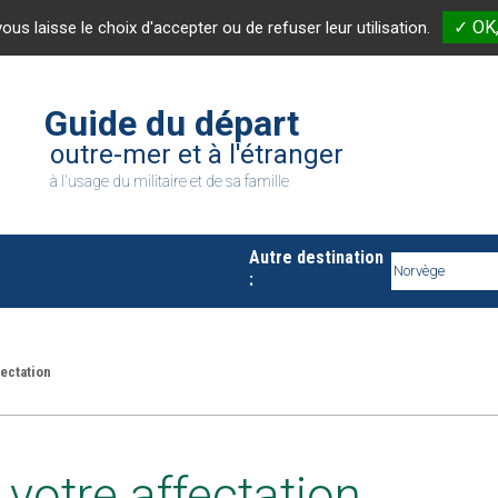
✓ OK,
vous laisse le choix d'accepter ou de refuser leur utilisation.
Guide du départ
outre-mer et à l'étranger
à l'usage du militaire et de sa famille
Autre destination
:
fectation
e votre affectation