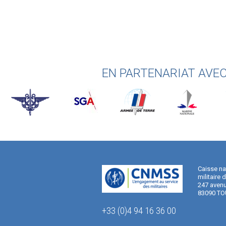
EN PARTENARIAT AVE
Caisse na
militaire 
247 avenu
83090 TO
+33 (0)4 94 16 36 00